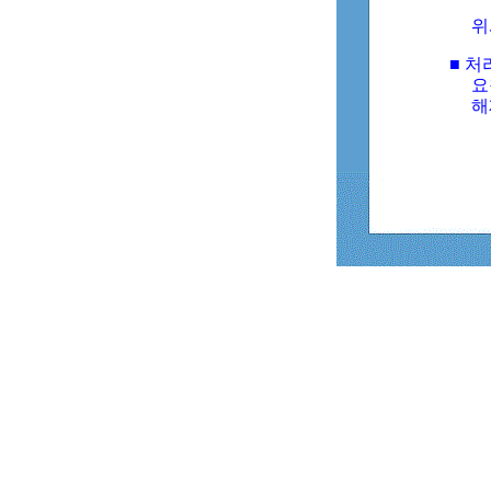
위
■ 처
요
해