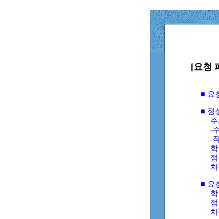
[요청 
■ 
■ 
주
-수
-
학
접
차
■ 요
학번
접속
차단