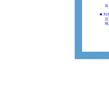
위
■ 처
요
해