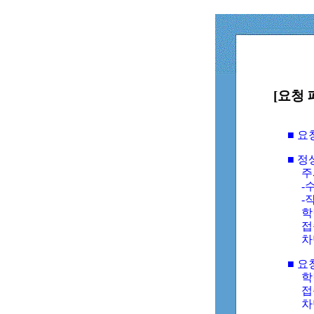
[요청 
■ 
■ 
주
-수
-
학
접
차
■ 요
학번
접속
차단