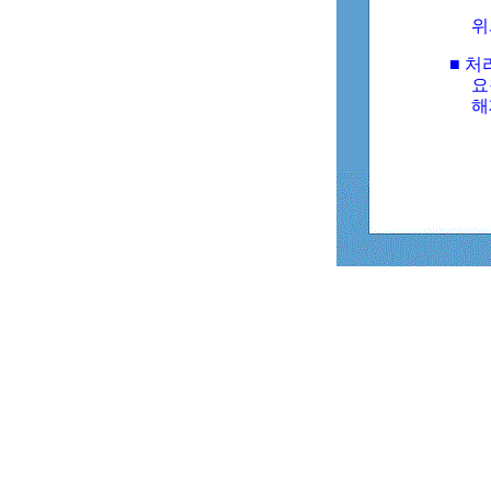
위
■ 처
요
해