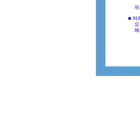
위
■ 처
요
해