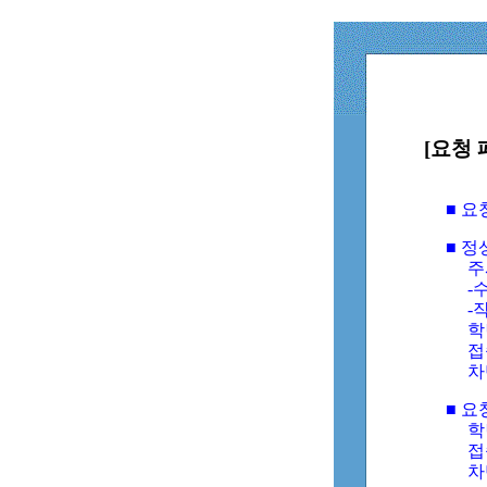
[요청 
■ 
■ 
주
-수
-
학
접
차
■ 요
학번
접속
차단