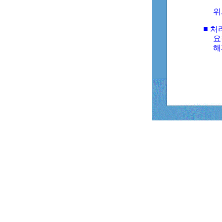
위
■ 처
요
해