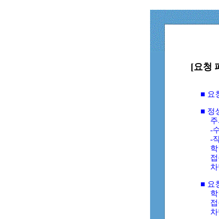
[요청 
■ 
■ 
주
-수
-
학
접
차
■ 요
학번
접속
차단