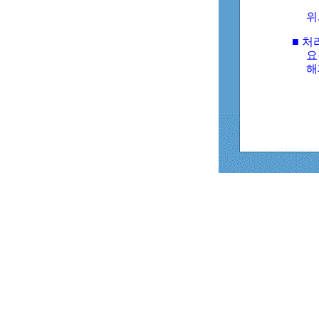
위
■ 처
요
해