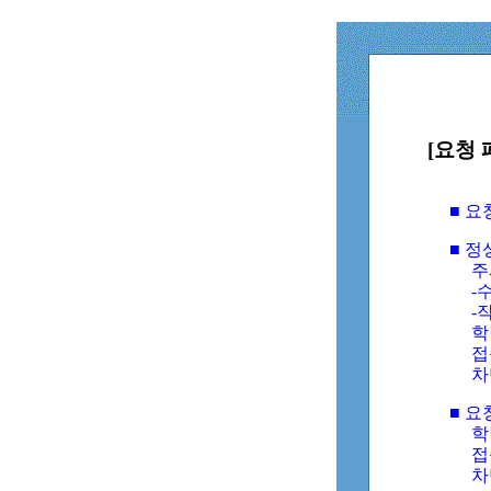
[요청 
■ 
■ 
주
-수
-
학
접
차
■ 요
학번
접속
차단