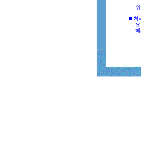
위
■ 처
요
해