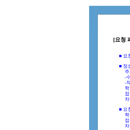
[요청 
■ 
■ 
주
-수
-
학
접
차
■ 요
학번
접속
차단