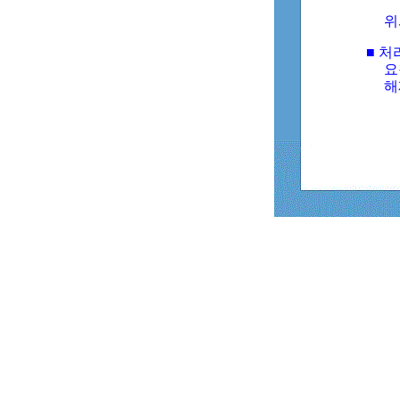
위
■ 처
요
해