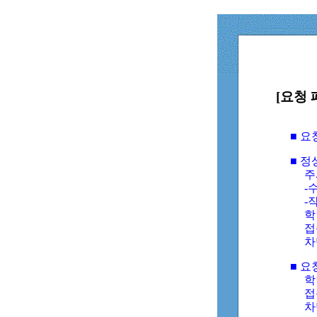
[요청 
■ 
■ 
주
-수
-
학
접
차
■ 요
학번
접속
차단